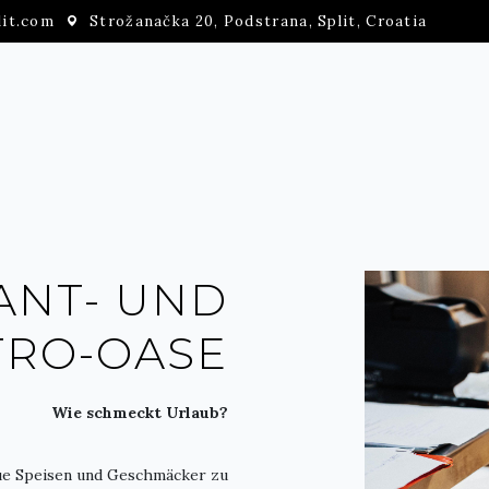
lit.com
Strožanačka 20, Podstrana, Split, Croatia
ANT- UND
TRO-OASE
Wie schmeckt Urlaub?
eue Speisen und Geschmäcker zu