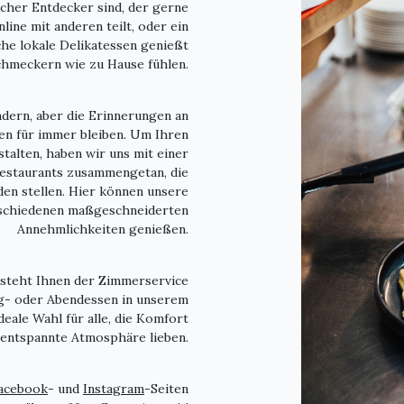
ischer Entdecker sind, der gerne
ine mit anderen teilt, oder ein
che lokale Delikatessen genießt
schmeckern wie zu Hause fühlen.
ern, aber die Erinnerungen an
n für immer bleiben. Um Ihren
talten, haben wir uns mit einer
Restaurants zusammengetan, die
en stellen. Hier können unsere
rschiedenen maßgeschneiderten
Annehmlichkeiten genießen.
 steht Ihnen der Zimmerservice
ag- oder Abendessen in unserem
eale Wahl für alle, die Komfort
 entspannte Atmosphäre lieben.
acebook
- und
Instagram
-Seiten