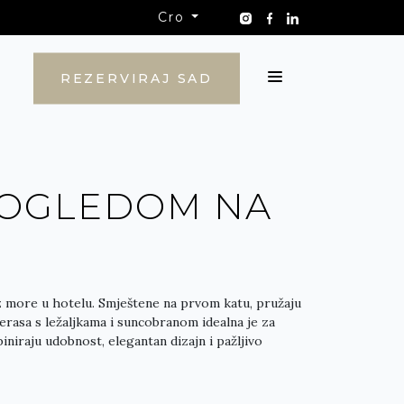
Cro
KONTAKT
REZERVIRAJ SAD
POGLEDOM NA
 more u hotelu. Smještene na prvom katu, pružaju
rasa s ležaljkama i suncobranom idealna je za
niraju udobnost, elegantan dizajn i pažljivo