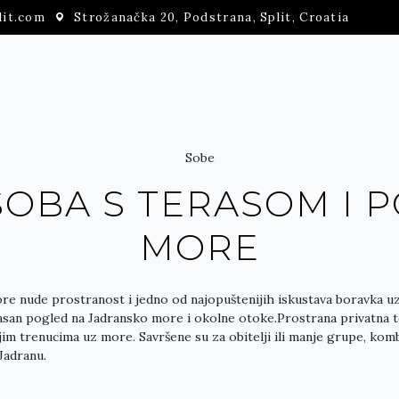
lit.com
Strožanačka 20, Podstrana, Split, Croatia
Sobe
SOBA S TERASOM I 
MORE
e nude prostranost i jedno od najopuštenijih iskustava boravka uz
asan pogled na Jadransko more i okolne otoke.Prostrana privatna te
im trenucima uz more. Savršene su za obitelji ili manje grupe, kombi
Jadranu.