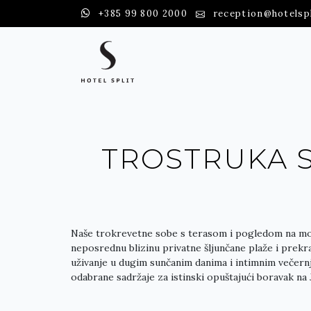
+385 99 800 2000
reception@hotelsp
TROSTRUKA 
Naše trokrevetne sobe s terasom i pogledom na mor
neposrednu blizinu privatne šljunčane plaže i prekr
uživanje u dugim sunčanim danima i intimnim večernj
odabrane sadržaje za istinski opuštajući boravak na 